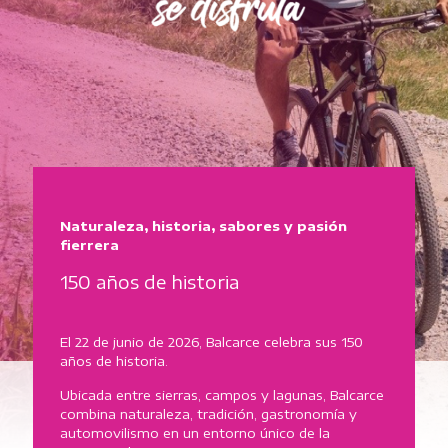
Naturaleza, historia, sabores y pasión
fierrera
150 años de historia
El 22 de junio de 2026, Balcarce celebra sus 150
años de historia.
Ubicada entre sierras, campos y lagunas, Balcarce
combina naturaleza, tradición, gastronomía y
automovilismo en un entorno único de la